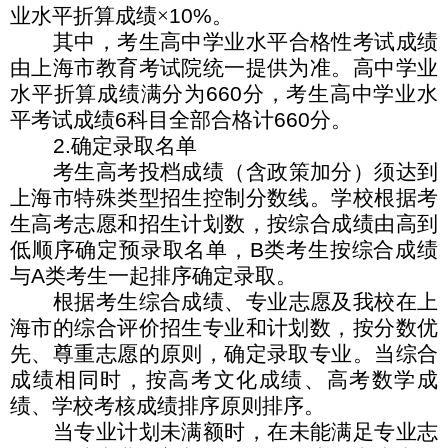
业水平折算成绩×
10%
。
其中，考生高中学业水平合格性考试成绩
由上海市教育考试院统一提供为准。高中学业
水平折算成绩满分为
660
分，考生高中学业水
平考试成绩
6
科目全部合格计
660
分。
2.
确定录取名单
考生高考投档成绩（含政策加分）须达到
上海市特殊类型招生控制分数线。学校根据考
生高考志愿和招生计划数，按综合成绩由高到
低顺序确定预录取名单，
B
类考生按综合成绩
与
A
类考生一起排序确定录取。
根据考生综合成绩、专业志愿及我校在上
海市的综合评价招生专业和计划数，按分数优
先、尊重志愿的原则，确定录取专业。当综合
成绩相同时，按高考文化成绩、高考数学成
绩、学校考核成绩排序原则排序。
当专业计划未满额时，在未能满足专业志