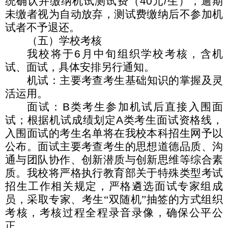
统确认并缴纳机试测试费（
40
元
/
生），逾期
未缴者视为自动放弃，测试费缴纳后不参加机
试者不予退还。
（五）学校考核
我校将于
6
月中旬组织学校考核，含机
试、面试，具体安排另行通知。
机试：主要考查考生基础知识的掌握及灵
活运用。
面试：
B
类考生参加机试后直接入围面
试；根据机试成绩划定
A
类考生面试资格线，
入围面试的考生名单将在我校本科招生网予以
公布。面试主要考查考生的思想道德品质、沟
通与团队协作、创新潜质与创新思维等综合素
质。我校将严格执行教育部关于特殊类型考试
招生工作相关规定，严格遴选面试专家组成
员，采取专家、考生“双随机”抽签的方式组织
考核，考核过程全程录音录像，确保公平公
正。