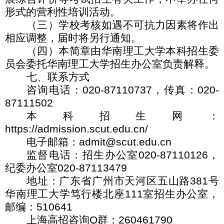
形式的营利性培训活动。
（三）学校考核如遇不可抗力因素将作出
相应调整，届时将另行通知。
（四）本简章由华南理工大学本科招生委
员会委托华南理工大学招生办公室负责解释。
七、联系方式
咨询电话：
020-87110737
，传真：
020-
87111502
本科招生网：
https://admission.scut.edu.cn/
电子邮箱：
admit@scut.edu.cn
监督电话：招生办公室
020-87110126
，
纪委办公室
020-87113479
地址：广东省广州市天河区五山路
381
号
华南理工大学笃行楼北座
111
室招生办公室，
邮编：
510641
上海高招咨询
Q
群：
260461790