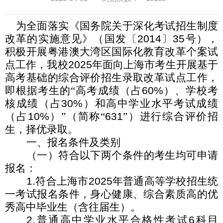
为全面落实《国务院关于深化考试招生制度
改革的实施意见》（国发〔
2014
〕
35
号），
积极开展粤港澳大湾区国际化教育改革个案试
点工作，我校
2025
年面向上海市考生开展基于
高考基础的综合评价招生录取改革试点工作，
即根据考生的“高考成绩（占
60%
）、学校考
核成绩（占
30%
）和高中学业水平考试成绩
（占
10%
）”（简称“
631
”）进行综合评价招
生，择优录取。
一、报名条件及类别
（一）符合以下两个条件的考生均可申请
报名：
1.
符合上海市
2025
年普通高等学校招生统
一考试报名条件，身心健康、综合素质高的优
秀高中毕业生（含往届生）。
2.
普通高中学业水平合格性考试
6
科目