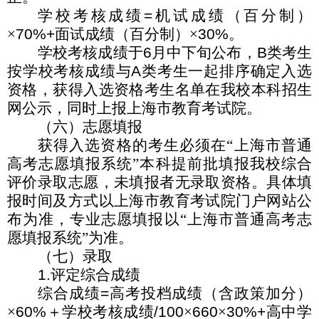
学校考核成绩
=
机试成绩（百分制）
×
70%+
面试成绩（百分制）×
30%
。
学校考核成绩于
6
月中下旬公布，
B
类考生
按学校考核成绩与
A
类考生一起排序确定入选
资格，获得入选资格考生名单在我校本科招生
网公示，同时上报上海市教育考试院。
（六）志愿填报
获得入选资格的考生必须在“上海市普通
高考志愿填报系统”本科提前批填报我校综合
评价录取志愿，未填报者无录取资格。具体填
报时间及方式以上海市教育考试院门户网站公
布为准，专业志愿填报以“上海市普通高考志
愿填报系统”为准。
（七）录取
1.
评定综合成绩
综合成绩
=
高考投档成绩（含政策加分）
×
60%
＋学校考核成绩
/100
×
660
×
30%+
高中学