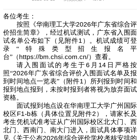
各位考生：
按照《华南理工大学
2026
年广东省综合评
价招生简章》，经过机试测试，广东省入围面
试名单公布如下（见附件
1
）。机试成绩可登
录“特殊类型招生报名平
台”（
https://bm.chsi.com.cn/
）查看。
请入围面试的考生于
6
月
14
日严格按
照
“
2026
年广东省综合评价入围面试名单及报
到时间地点一览表”（附件
1
）所列报到时间和
报到地点报到，未按时报到者将视为放弃面试
资格。
面试报到地点设在华南理工大学广州国际
校区
F1-b
栋（具体位置见附件
2
），请家长及
考生凭机试准考证从广州国际校区北大门、西
北门、西南门、南大门进入，面试具体事项详
见《关于公布
2026
年综合评价学校考核安排的