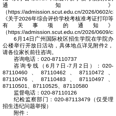
通知》
（
https://admission.scut.edu.cn/2026/0602/
《关于
2026
年综合评价学校考核准考证打印等
有关事项的通知》
（
https://admission.scut.edu.cn/2026/0609/
6
月
14
日广州国际校区招生学院在学院办
公楼举行开放日活动，具体地点详见附件
2
，
请各位家长前往咨询。
咨询电话：
020-87110737
咨询专线（
6
月
7
日
-7
月
2
日）：
020-
87110460
、
87110462
、
87110472
、
87110476
、
87110483
、
87110497
、
87110501
、
87110525
、
87110580
监督电话：
020-87110126
纪检监察部门：
020-87113479
（仅受理
招生违纪问题举报）
附件：