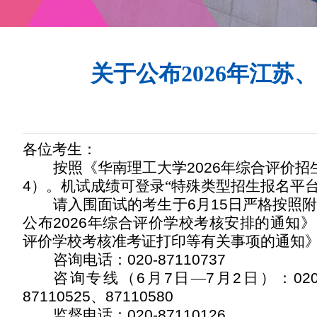
关于公布2026年江
各位考生：
按照《华南理工大学
2026
年综合评价招
4
）。机试成绩可登录“特殊类型招生报名平台
请入围面试的考生于
6
月
15
日严格按照
公布
2026
年综合评价学校考核安排的通知》
评价学校考核准考证打印等有关事项的通知
咨询电话：
020-87110737
咨询专线（
6
月
7
日—
7
月
2
日）：
02
87110525
、
87110580
监督电话：
020-87110126