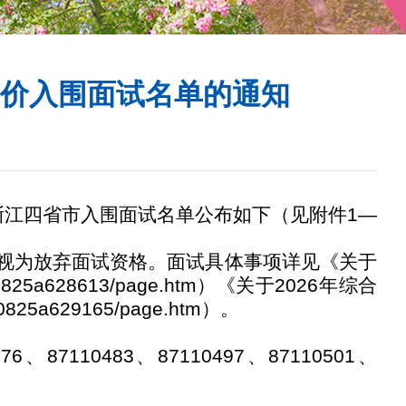
评价入围面试名单的通知
浙江四省市入围面试名单公布如下（见附件
1—
视为放弃面试资格。面试具体事项详见《关于
30825a628613/page.htm
）《关于
2026
年综合
c30825a629165/page.htm
）。
476
、
87110483
、
87110497
、
87110501
、